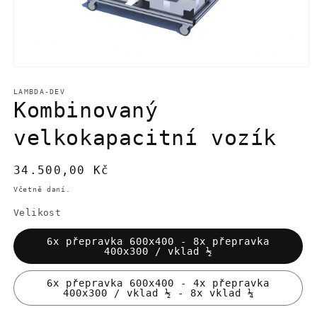
Otevřít
multimédia
1
LAMBDA-DEV
v
Kombinovaný
modálním
okně
velkokapacitní vozík
Běžná
34.500,00 Kč
cena
Včetně daní.
Velikost
6x přepravka 600x400 - 8x přepravka
400x300 / vklad ½
6x přepravka 600x400 - 4x přepravka
400x300 / vklad ½ - 8x vklad ¼