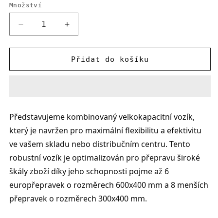
Množství
Snížit
Zvýšit
množství
množství
produktu
produktu
Kombinovaný
Kombinovaný
Přidat do košíku
velkokapacitní
velkokapacitní
vozík
vozík
Představujeme kombinovaný velkokapacitní vozík, 
který je navržen pro maximální flexibilitu a efektivitu 
ve vašem skladu nebo distribučním centru. Tento 
robustní vozík je optimalizován pro přepravu široké 
škály zboží díky jeho schopnosti pojme až 6 
europřepravek o rozměrech 600x400 mm a 8 menších 
přepravek o rozměrech 300x400 mm.